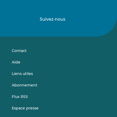
Suivez-nous
Suivez-
Suivez-
nous
nous
sur
sur
LinkedIn
Vimeo
Contact
Aide
Liens utiles
Abonnement
Flux RSS
Espace presse