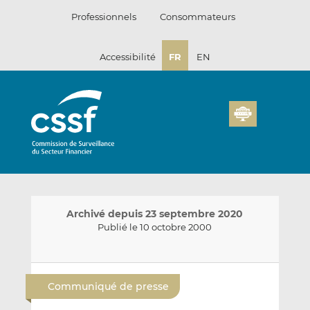
Passer
Professionnels
Consommateurs
au
contenu
Accessibilité
FR
EN
Archivé depuis 23 septembre 2020
Publié le 10 octobre 2000
E
P
P
n
a
a
Communiqué de presse
v
r
r
o
t
t