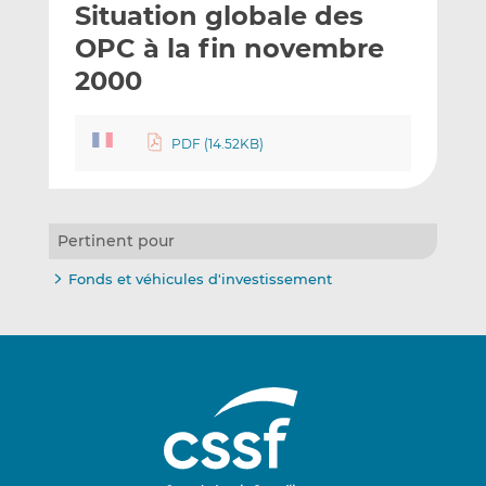
Situation globale des
y
a
a
e
g
g
OPC à la fin novembre
r
e
e
2000
p
r
r
a
s
s
r
u
u
PDF (14.52KB)
e
r
r
m
L
F
a
i
a
i
n
c
Pertinent pour
l
k
e
Fonds et véhicules d'investissement
e
b
d
o
I
o
n
k