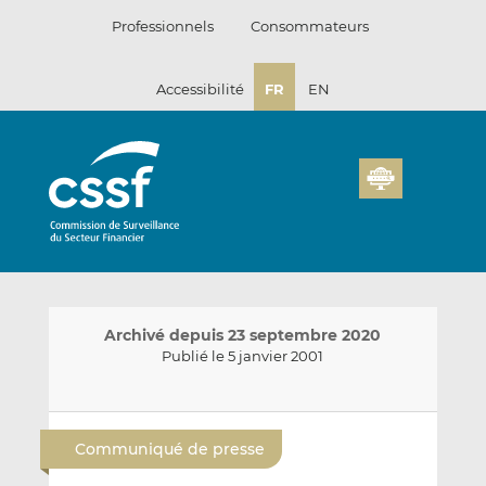
Passer
Professionnels
Consommateurs
au
contenu
Accessibilité
FR
EN
Archivé depuis 23 septembre 2020
Publié le 5 janvier 2001
E
P
P
n
a
a
Communiqué de presse
v
r
r
o
t
t