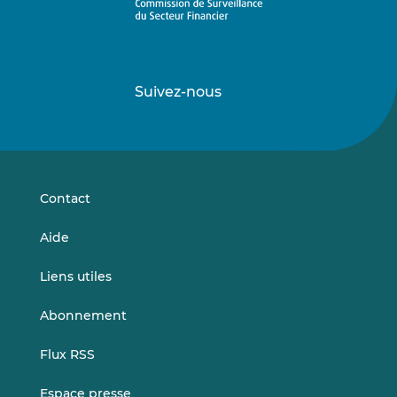
Suivez-nous
Suivez-
Suivez-
nous
nous
sur
sur
LinkedIn
Vimeo
Contact
Aide
Liens utiles
Abonnement
Flux RSS
Espace presse