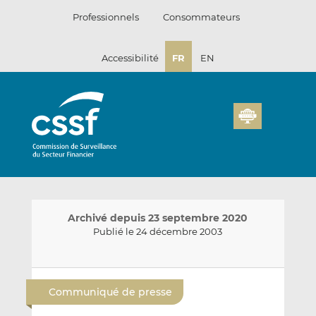
Passer
Professionnels
Consommateurs
au
contenu
Accessibilité
FR
EN
Archivé depuis 23 septembre 2020
Publié le 24 décembre 2003
E
P
P
n
a
a
Communiqué de presse
v
r
r
o
t
t