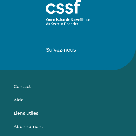
Suivez-nous
Suivez-
Suivez-
nous
nous
sur
sur
LinkedIn
Vimeo
Contact
Aide
Liens utiles
Abonnement