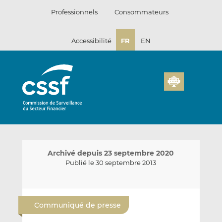
Passer
Professionnels
Consommateurs
au
contenu
Accessibilité
FR
EN
Archivé depuis 23 septembre 2020
Publié le 30 septembre 2013
E
P
P
n
a
a
Communiqué de presse
v
r
r
o
t
t