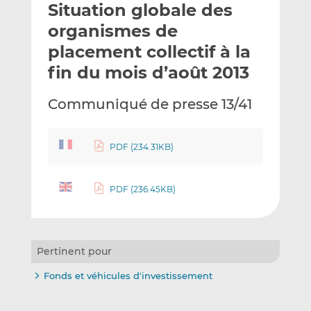
Situation globale des
y
a
a
e
g
g
organismes de
r
e
e
placement collectif à la
p
r
r
fin du mois d’août 2013
a
s
s
r
u
u
Communiqué de presse 13/41
e
r
r
m
L
F
a
i
a
PDF (234.31KB)
i
n
c
l
k
e
e
b
PDF (236.45KB)
d
o
I
o
n
k
Pertinent pour
Fonds et véhicules d'investissement