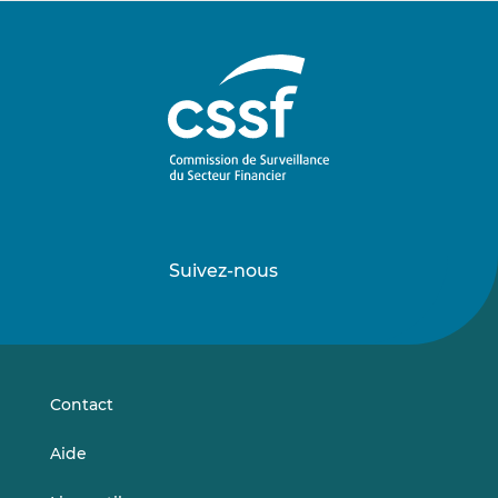
Suivez-nous
Suivez-
Suivez-
nous
nous
sur
sur
LinkedIn
Vimeo
Contact
Aide