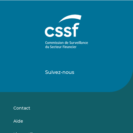
Suivez-nous
Suivez-
Suivez-
nous
nous
sur
sur
LinkedIn
Vimeo
Contact
Aide