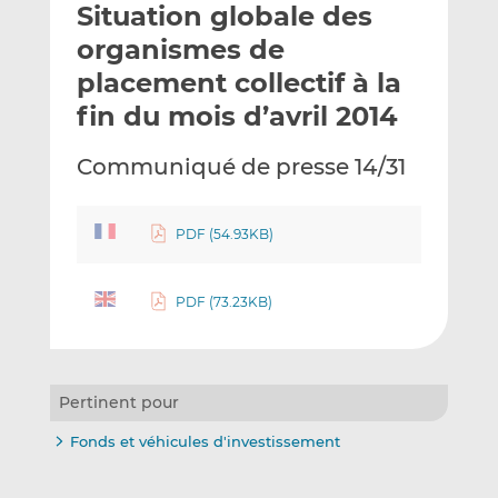
Situation globale des
y
a
a
e
g
g
organismes de
r
e
e
placement collectif à la
p
r
r
fin du mois d’avril 2014
a
s
s
r
u
u
Communiqué de presse 14/31
e
r
r
m
L
F
a
i
a
PDF (54.93KB)
i
n
c
l
k
e
e
b
PDF (73.23KB)
d
o
I
o
n
k
Pertinent pour
Fonds et véhicules d'investissement