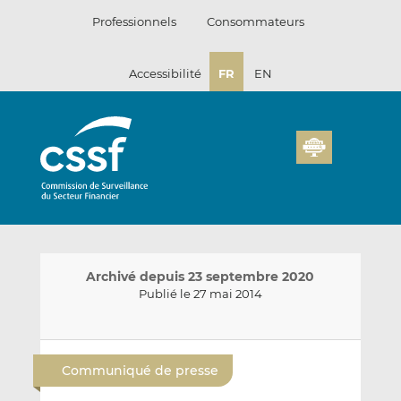
Passer
Professionnels
Consommateurs
au
contenu
Accessibilité
FR
EN
Archivé depuis 23 septembre 2020
Publié le 27 mai 2014
E
P
P
n
a
a
Communiqué de presse
v
r
r
o
t
t