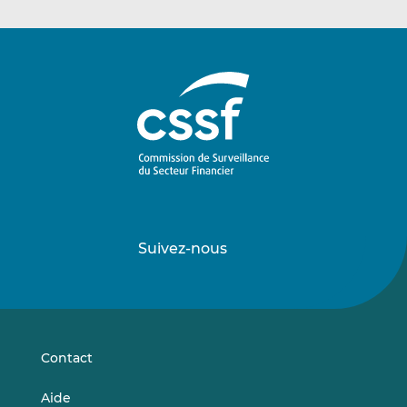
Suivez-nous
Suivez-
Suivez-
nous
nous
sur
sur
LinkedIn
Vimeo
Contact
Aide