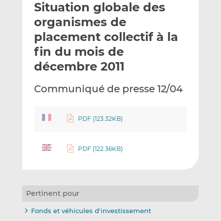
Situation globale des
y
a
a
e
g
g
organismes de
r
e
e
placement collectif à la
p
r
r
fin du mois de
a
s
s
r
u
u
décembre 2011
e
r
r
m
L
F
Communiqué de presse 12/04
a
i
a
i
n
c
l
k
e
PDF (123.32KB)
e
b
d
o
PDF (122.36KB)
I
o
n
k
Pertinent pour
Fonds et véhicules d'investissement