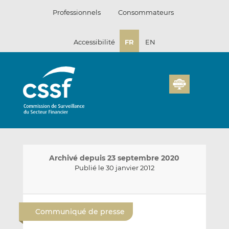
Passer
Professionnels
Consommateurs
au
contenu
Accessibilité
FR
EN
Archivé depuis 23 septembre 2020
Publié le 30 janvier 2012
E
P
P
n
a
a
Communiqué de presse
v
r
r
o
t
t