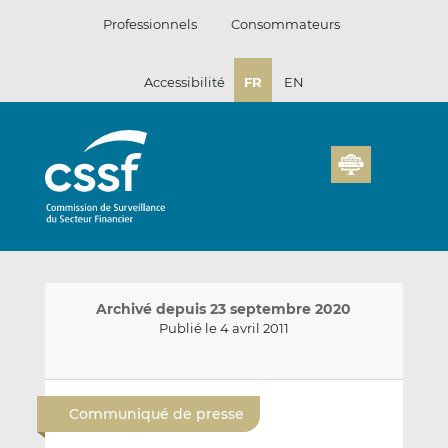
Passer
Professionnels
Consommateurs
au
contenu
Accessibilité
FR
EN
Archivé depuis 23 septembre 2020
Publié le 4 avril 2011
E
P
P
n
a
a
Communiqué de presse
v
r
r
o
t
t