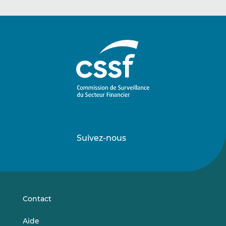
Suivez-nous
Suivez-
Suivez-
nous
nous
sur
sur
LinkedIn
Vimeo
Contact
Aide