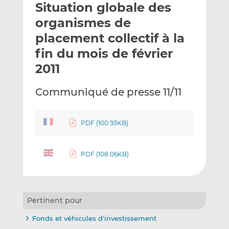
Situation globale des
y
a
a
e
g
g
organismes de
r
e
e
placement collectif à la
p
r
r
fin du mois de février
a
s
s
r
u
u
2011
e
r
r
m
L
F
Communiqué de presse 11/11
a
i
a
i
n
c
l
k
e
PDF (100.93KB)
e
b
d
o
PDF (108.06KB)
I
o
n
k
Pertinent pour
Fonds et véhicules d'investissement