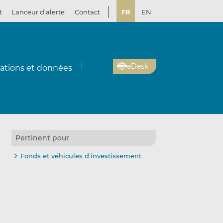
t
Lanceur d’alerte
Contact
FR
EN
eDesk
cations et données
Pertinent pour
Fonds et véhicules d'investissement