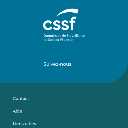
Suivez-nous
Suivez-
Suivez-
nous
nous
sur
sur
LinkedIn
Vimeo
Contact
Aide
Liens utiles