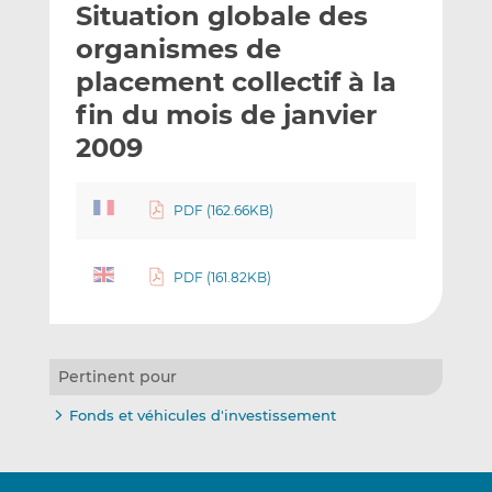
Situation globale des
y
a
a
e
g
g
organismes de
r
e
e
placement collectif à la
p
r
r
fin du mois de janvier
a
s
s
r
u
u
2009
e
r
r
m
L
F
PDF (162.66KB)
a
i
a
i
n
c
l
k
e
PDF (161.82KB)
e
b
d
o
I
o
n
k
Pertinent pour
Fonds et véhicules d'investissement