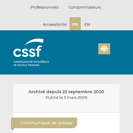
Passer
Professionnels
Consommateurs
au
contenu
Accessibilité
FR
EN
Archivé depuis 23 septembre 2020
Publié le 3 mars 2009
E
P
P
n
a
a
Communiqué de presse
v
r
r
o
t
t