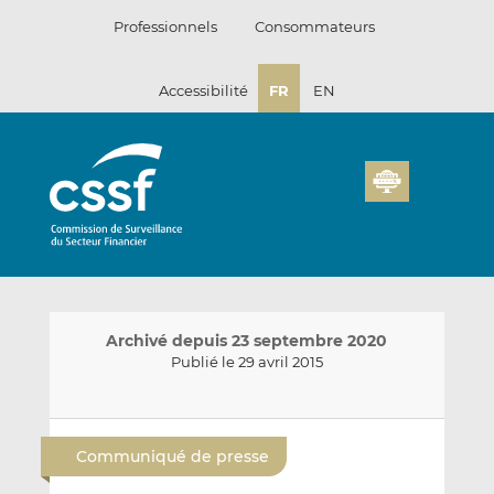
Passer
Professionnels
Consommateurs
au
contenu
Accessibilité
FR
EN
Archivé depuis 23 septembre 2020
Publié le 29 avril 2015
E
P
P
n
a
a
Communiqué de presse
v
r
r
o
t
t