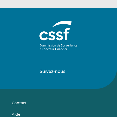
Suivez-nous
Suivez-
Suivez-
nous
nous
sur
sur
LinkedIn
Vimeo
Contact
Aide