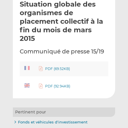
Situation globale des
y
a
a
e
g
g
organismes de
r
e
e
placement collectif à la
p
r
r
fin du mois de mars
a
s
s
r
u
u
2015
e
r
r
m
L
F
Communiqué de presse 15/19
a
i
a
i
n
c
l
k
e
PDF (69.52KB)
e
b
d
o
PDF (92.94KB)
I
o
n
k
Pertinent pour
Fonds et véhicules d'investissement