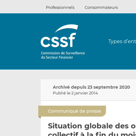
Passer
Professionnels
Consommateurs
au
contenu
Types d’ent
Archivé depuis 23 septembre 2020
Publié le 2 janvier 2014
Communiqué de presse
Situation globale des
collectif à la fin du m