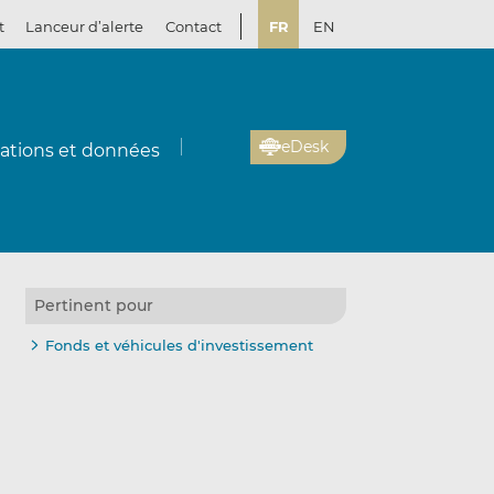
t
Lanceur d’alerte
Contact
FR
EN
eDesk
cations et données
Pertinent pour
Fonds et véhicules d'investissement