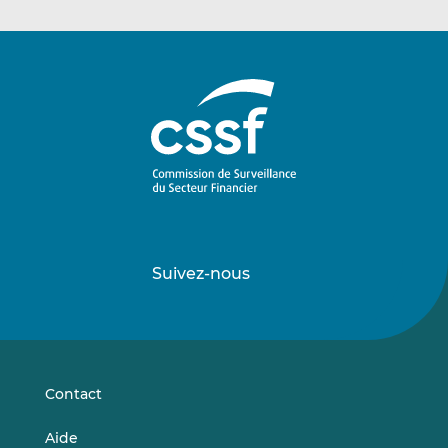
Suivez-nous
Suivez-
Suivez-
nous
nous
sur
sur
LinkedIn
Vimeo
Contact
Aide