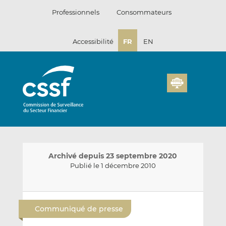
Passer
Professionnels
Consommateurs
au
contenu
Accessibilité
FR
EN
Archivé depuis 23 septembre 2020
Publié le 1 décembre 2010
E
P
P
n
a
a
Communiqué de presse
v
r
r
o
t
t