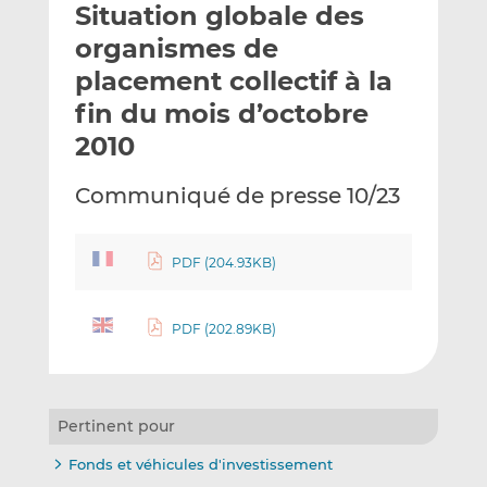
Situation globale des
y
a
a
e
g
g
organismes de
r
e
e
placement collectif à la
p
r
r
fin du mois d’octobre
a
s
s
r
u
u
2010
e
r
r
m
L
F
Communiqué de presse 10/23
a
i
a
i
n
c
l
k
e
PDF (204.93KB)
e
b
d
o
PDF (202.89KB)
I
o
n
k
Pertinent pour
Fonds et véhicules d'investissement