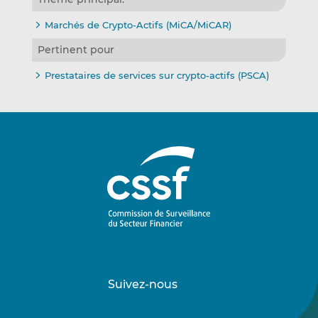
Marchés de Crypto-Actifs (MiCA/MiCAR)
Pertinent pour
Prestataires de services sur crypto-actifs (PSCA)
Suivez-nous
Suivez-
Suivez-
nous
nous