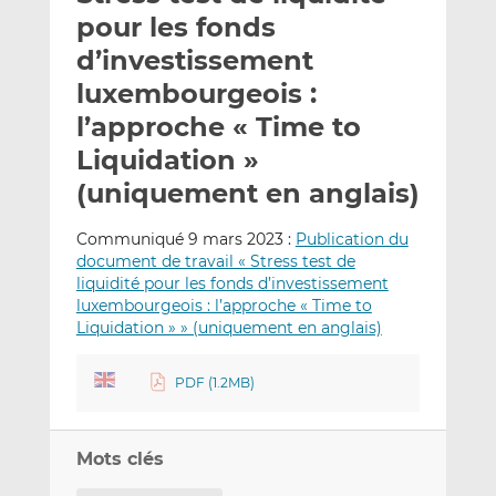
e
g
g
pour les fonds
r
e
e
d’investissement
p
r
r
luxembourgeois :
a
s
s
r
u
u
l’approche « Time to
e
r
r
Liquidation »
m
L
F
(uniquement en anglais)
a
i
a
i
n
c
Communiqué 9 mars 2023 :
Publication du
l
k
e
document de travail « Stress test de
e
b
liquidité pour les fonds d’investissement
d
o
luxembourgeois : l’approche « Time to
I
o
Liquidation » » (uniquement en anglais)
n
k
PDF (1.2MB)
Mots clés