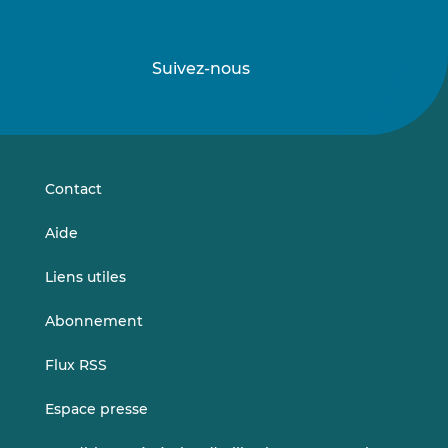
Suivez-nous
Suivez-
Suivez-
nous
nous
sur
sur
LinkedIn
Vimeo
Contact
Aide
Liens utiles
Abonnement
Flux RSS
Espace presse