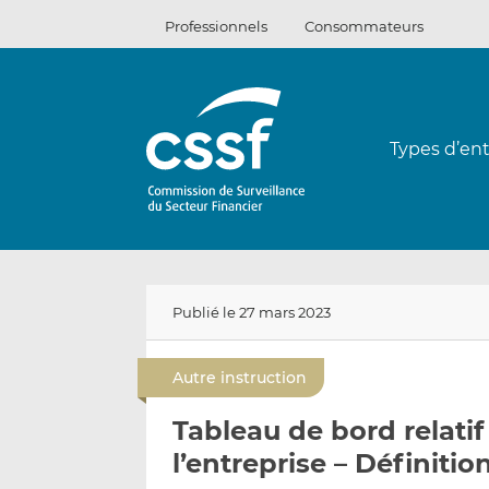
Passer
Professionnels
Consommateurs
au
contenu
Types d’ent
Publié le 27 mars 2023
Autre instruction
Tableau de bord relatif 
l’entreprise – Définiti