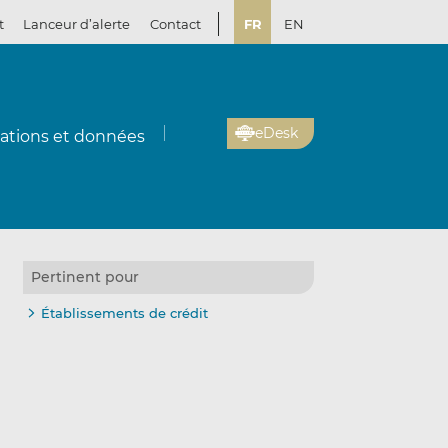
t
Lanceur d’alerte
Contact
FR
EN
eDesk
cations et données
Pertinent pour
Établissements de crédit