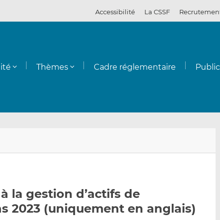
Accessibilité
La CSSF
Recrutemen
ité
Thèmes
Cadre réglementaire
Publi
E
P
P
n
a
a
v
r
r
o
t
t
y
a
a
à la gestion d’actifs de
e
g
g
ons 2023 (uniquement en anglais)
r
e
e