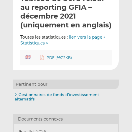
e
g
g
au reporting GFIA –
r
e
e
décembre 2021
p
r
r
(uniquement en anglais)
a
s
s
r
u
u
Toutes les statistiques :
lien vers la page «
e
r
r
Statistiques »
m
L
F
a
i
a
PDF (997.2KB)
i
n
c
l
k
e
e
b
d
o
Pertinent pour
I
o
n
k
Gestionnaires de fonds d'investissement
alternatifs
Documents connexes
15 juillet 2026