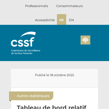
Passer
Professionnels
Consommateurs
au
contenu
Accessibilité
FR
EN
Publié le 18 octobre 2022
E
P
P
n
a
a
Autres statistiques
v
r
r
o
t
t
Tableau de bord relatif
y
a
a