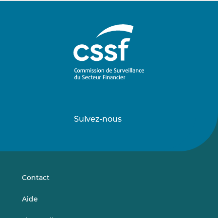
Suivez-nous
Suivez-
Suivez-
nous
nous
sur
sur
LinkedIn
Vimeo
Contact
Aide