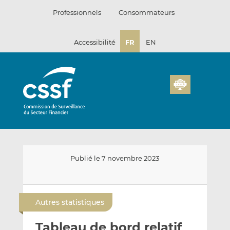
Passer
Professionnels
Consommateurs
au
contenu
Accessibilité
FR
EN
Publié le 7 novembre 2023
E
P
P
n
a
a
Autres statistiques
v
r
r
o
t
t
Tableau de bord relatif
y
a
a