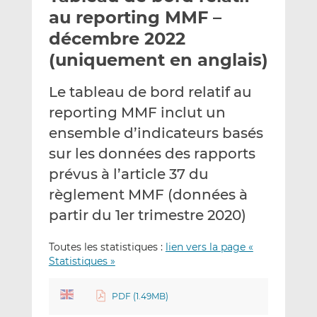
e
g
g
au reporting MMF –
r
e
e
décembre 2022
p
r
r
(uniquement en anglais)
a
s
s
r
u
u
Le tableau de bord relatif au
e
r
r
m
L
F
reporting MMF inclut un
a
i
a
ensemble d’indicateurs basés
i
n
c
sur les données des rapports
l
k
e
prévus à l’article 37 du
e
b
d
o
règlement MMF (données à
I
o
partir du 1er trimestre 2020)
n
k
Toutes les statistiques :
lien vers la page «
Statistiques »
PDF (1.49MB)