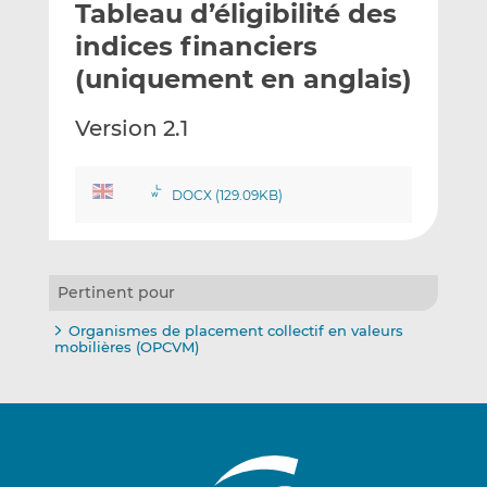
Tableau d’éligibilité des
y
a
a
e
g
g
indices financiers
r
e
e
(uniquement en anglais)
p
r
r
a
s
s
Version 2.1
r
u
u
e
r
r
m
L
F
DOCX (129.09KB)
a
i
a
i
n
c
l
k
e
e
b
Pertinent pour
d
o
Organismes de placement collectif en valeurs
I
o
mobilières (OPCVM)
n
k