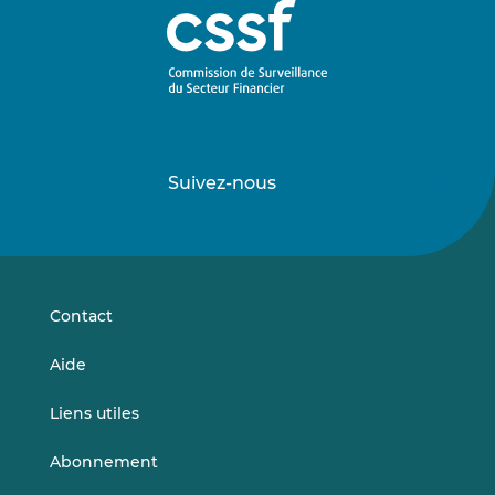
Suivez-nous
Suivez-
Suivez-
nous
nous
sur
sur
LinkedIn
Vimeo
Contact
Aide
Liens utiles
Abonnement