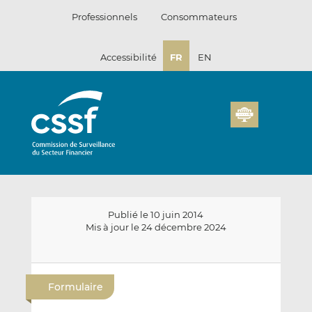
Passer
Professionnels
Consommateurs
au
contenu
Accessibilité
FR
EN
Publié le 10 juin 2014
Mis à jour le 24 décembre 2024
E
P
P
n
a
a
Formulaire
v
r
r
o
t
t