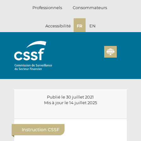
Passer
Professionnels
Consommateurs
au
contenu
Accessibilité
FR
EN
Publié le 30 juillet 2021
Mis à jour le 14 juillet 2025
E
P
P
n
a
a
Instruction CSSF
v
r
r
o
t
t