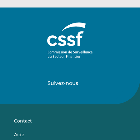
Suivez-nous
Suivez-
Suivez-
nous
nous
sur
sur
LinkedIn
Vimeo
Contact
Aide