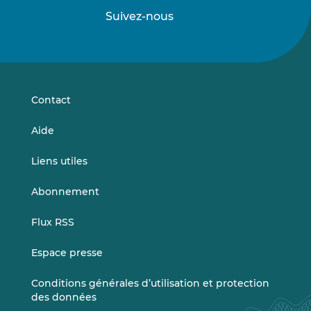
Suivez-nous
Suivez-
Suivez-
nous
nous
sur
sur
LinkedIn
Vimeo
Contact
Aide
Liens utiles
Abonnement
Flux RSS
Espace presse
Conditions générales d’utilisation et protection
des données