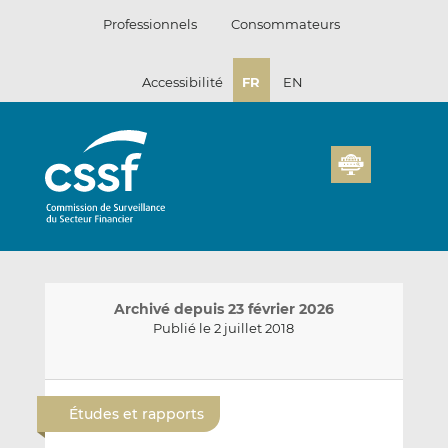
Passer
Professionnels
Consommateurs
au
contenu
Accessibilité
FR
EN
Archivé depuis 23 février 2026
Publié le 2 juillet 2018
E
P
P
n
a
a
Études et rapports
v
r
r
o
t
t