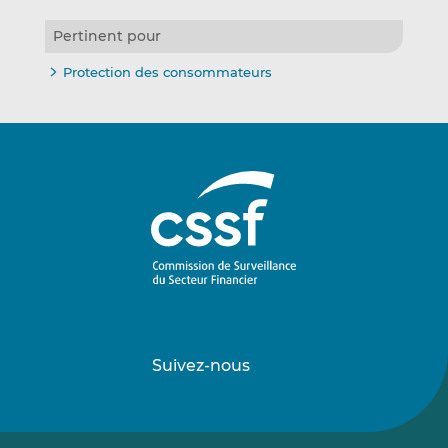
Pertinent pour
Protection des consommateurs
Suivez-nous
Suivez-
Suivez-
nous
nous
sur
sur