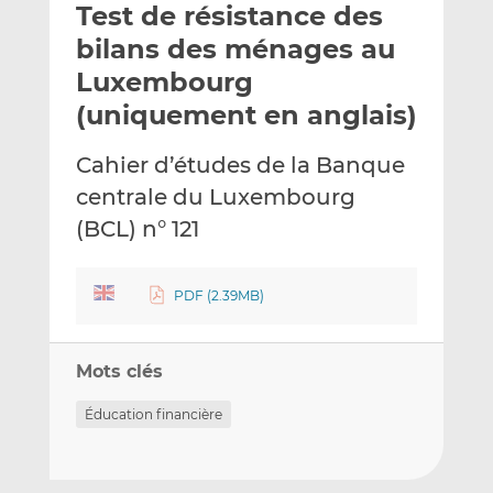
Test de résistance des
y
a
a
e
g
g
bilans des ménages au
r
e
e
Luxembourg
p
r
r
(uniquement en anglais)
a
s
s
r
u
u
Cahier d’études de la Banque
e
r
r
m
L
F
centrale du Luxembourg
a
i
a
(BCL) n° 121
i
n
c
l
k
e
e
b
PDF (2.39MB)
d
o
I
o
n
k
Mots clés
Éducation financière