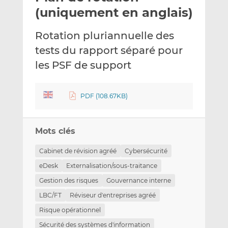
e
g
g
(uniquement en anglais)
r
e
e
p
r
r
Rotation pluriannuelle des
a
s
s
tests du rapport séparé pour
r
u
u
les PSF de support
e
r
r
m
L
F
a
i
a
PDF (108.67KB)
i
n
c
l
k
e
e
b
Mots clés
d
o
I
o
Cabinet de révision agréé
Cybersécurité
n
k
eDesk
Externalisation/sous-traitance
Gestion des risques
Gouvernance interne
LBC/FT
Réviseur d'entreprises agréé
Risque opérationnel
Sécurité des systèmes d'information