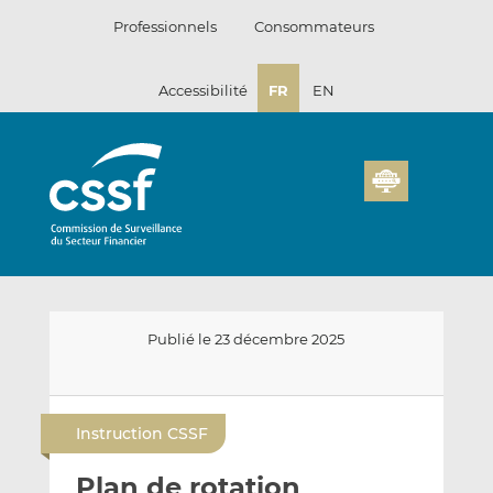
Passer
Professionnels
Consommateurs
au
contenu
Accessibilité
FR
EN
Publié le 23 décembre 2025
E
P
P
n
a
a
Instruction CSSF
v
r
r
o
t
t
Plan de rotation
y
a
a