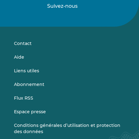
Suivez-nous
Suivez-
Suivez-
nous
nous
sur
sur
LinkedIn
Vimeo
Contact
Aide
Liens utiles
Abonnement
Flux RSS
Espace presse
Conditions générales d’utilisation et protection
des données