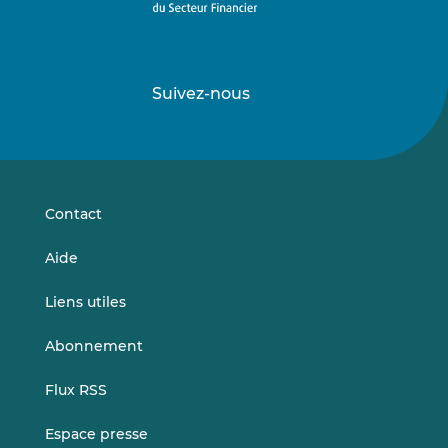
Suivez-nous
Suivez-
Suivez-
nous
nous
sur
sur
LinkedIn
Vimeo
Contact
Aide
Liens utiles
Abonnement
Flux RSS
Espace presse