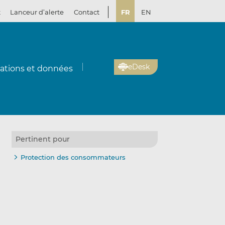
t
Lanceur d’alerte
Contact
FR
EN
eDesk
cations et données
Pertinent pour
Protection des consommateurs