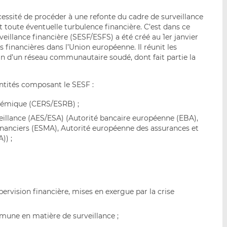
écessité de procéder à une refonte du cadre de surveillance
t toute éventuelle turbulence financière. C’est dans ce
illance financière (SESF/ESFS) a été créé au 1er janvier
és financières dans l’Union européenne. Il réunit les
ein d’un réseau communautaire soudé, dont fait partie la
ntités composant le SESF :
témique (CERS/ESRB) ;
eillance (AES/ESA) (Autorité bancaire européenne (EBA),
nanciers (ESMA), Autorité européenne des assurances et
)) ;
ervision financière, mises en exergue par la crise
mune en matière de surveillance ;