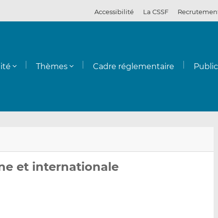
Accessibilité
La CSSF
Recrutemen
ité
Thèmes
Cadre réglementaire
Publi
Env
Par
Par
par
sur
sur
e et internationale
ema
Lin
Fac