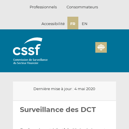
Passer
Professionnels
Consommateurs
au
contenu
Accessibilité
FR
EN
Dernière mise à jour : 4 mai 2020
Envoyer
Partager
Partager
par
sur
sur
Surveillance des DCT
email
LinkedIn
Facebook