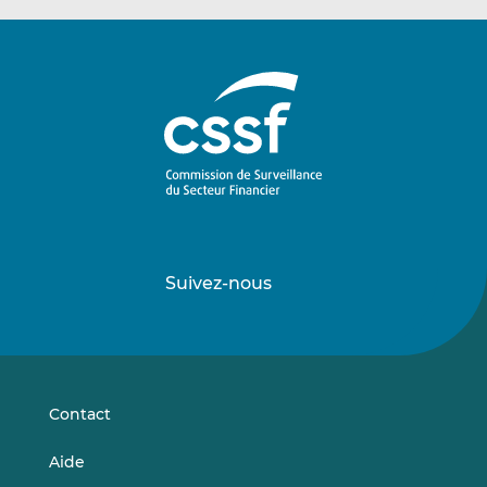
Suivez-nous
Suivez-
Suivez-
nous
nous
sur
sur
LinkedIn
Vimeo
Contact
Aide