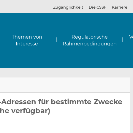
Zugänglichkeit
Die CSSF
Karriere
Themen von
Regulatorische
V
Interesse
Rahmenbedingungen
E-
Auf
Auf
mai
Lin
Fac
l-Adressen für bestimmte Zwecke
an
teil
teil
che verfügbar)