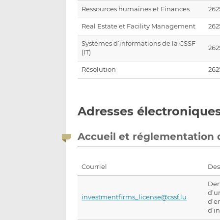
Ressources humaines et Finances
262
Real Estate et Facility Management
262
Systèmes d’informations de la CSSF
262
(IT)
Résolution
262
Adresses électroniques
Accueil et réglementation
Courriel
Des
Dem
d’u
investmentfirms_license@cssf.lu
d’e
d’i