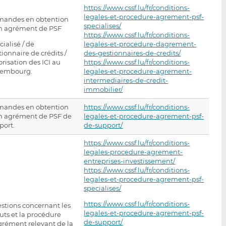
https://www.cssf.lu/fr/conditions-
legales-et-procedure-agrement-psf-
andes en obtention
specialises/
n agrément de PSF
https://www.cssf.lu/fr/conditions-
cialisé / de
legales-et-procedure-dagrement-
tionnaire de crédits /
des-gestionnaires-de-credits/
orisation des ICI au
https://www.cssf.lu/fr/conditions-
embourg.
legales-et-procedure-agrement-
intermediaires-de-credit-
immobilier/
andes en obtention
https://www.cssf.lu/fr/conditions-
n agrément de PSF de
legales-et-procedure-agrement-psf-
port.
de-support/
https://www.cssf.lu/fr/conditions-
legales-procedure-agrement-
entreprises-investissement/
https://www.cssf.lu/fr/conditions-
legales-et-procedure-agrement-psf-
specialises/
https://www.cssf.lu/fr/conditions-
stions concernant les
legales-et-procedure-agrement-psf-
tuts et la procédure
de-support/
grément relevant de la