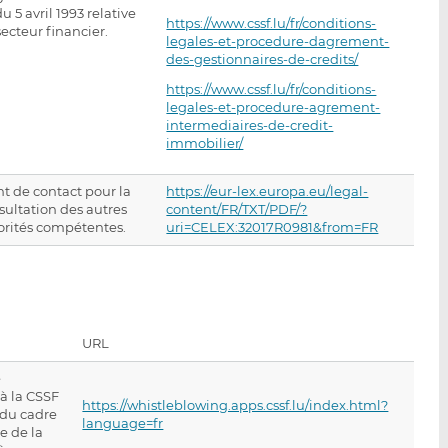
du 5 avril 1993 relative
https://www.cssf.lu/fr/conditions-
secteur financier.
legales-et-procedure-dagrement-
des-gestionnaires-de-credits/
https://www.cssf.lu/fr/conditions-
legales-et-procedure-agrement-
intermediaires-de-credit-
immobilier/
nt de contact pour la
https://eur-lex.europa.eu/legal-
sultation des autres
content/FR/TXT/PDF/?
orités compétentes.
uri=CELEX:32017R0981&from=FR
URL
e
à la CSSF
https://whistleblowing.apps.cssf.lu/index.html?
 du cadre
language=fr
e de la