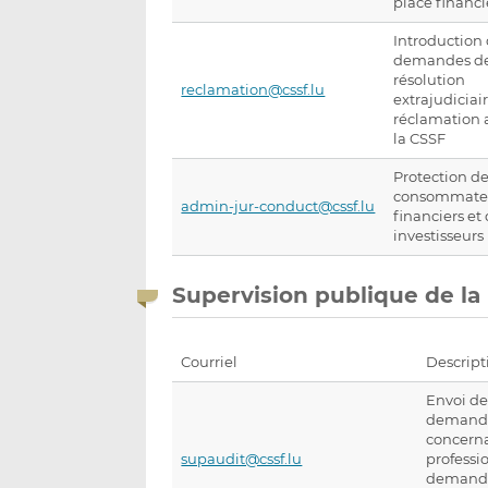
place financi
Introduction
demandes d
résolution
reclamation@cssf.lu
extrajudiciai
réclamation 
la CSSF
Protection d
consommate
admin-jur-conduct@cssf.lu
financiers et
investisseurs
Supervision publique de la 
Courriel
Descript
Envoi de
demande
concerna
supaudit@cssf.lu
professio
demande