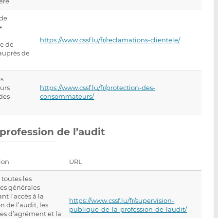
ère
 de
e
https://www.cssf.lu/fr/reclamations-clientele/
re de
auprès de
es
urs
https://www.cssf.lu/fr/protection-des-
 des
consommateurs/
profession de l’audit
ion
URL
 toutes les
s générales
nt l’accès à la
https://www.cssf.lu/fr/supervision-
n de l’audit, les
publique-de-la-profession-de-laudit/
s d’agrément et la