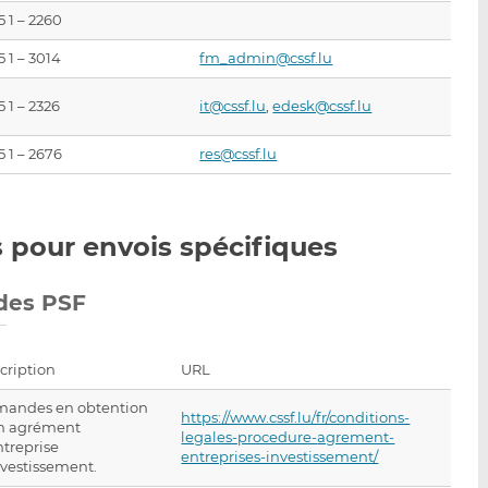
5 1 – 2260
5 1 – 3014
fm_admin@cssf.lu
5 1 – 2326
it@cssf.lu
,
edesk@cssf.lu
5 1 – 2676
res@cssf.lu
 pour envois spécifiques
 des PSF
cription
URL
andes en obtention
https://www.cssf.lu/fr/conditions-
n agrément
legales-procedure-
agrement-
ntreprise
entreprises-investissement/
nvestissement.