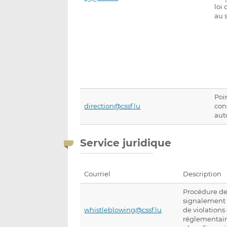
loi 
au 
Poi
direction@cssf.lu
con
aut
Service juridique
Courriel
Description
Procédure d
signalement 
whistleblowing@cssf.lu
de violations
réglementair