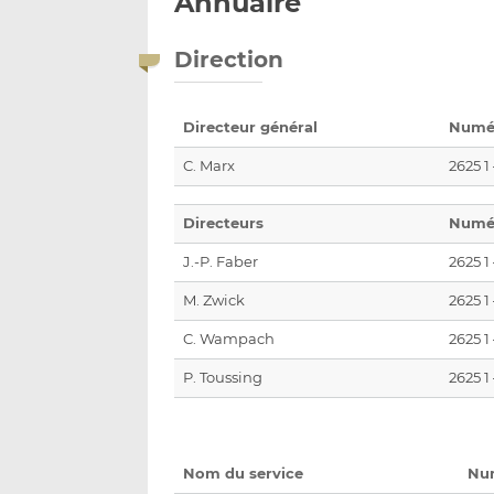
Annuaire
Direction
Directeur général
Numér
C. Marx
2625 1
Directeurs
Numér
J.-P. Faber
2625 1
M. Zwick
2625 1
C. Wampach
2625 1
P. Toussing
2625 1
Nom du service
Nu