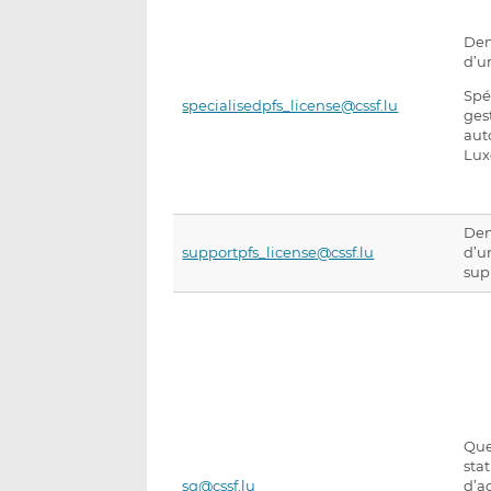
Dem
d’u
Spé
specialisedpfs_license@cssf.lu
ges
aut
Lux
Dem
supportpfs_license@cssf.lu
d’u
sup
Que
sta
sg@cssf.lu
d’a