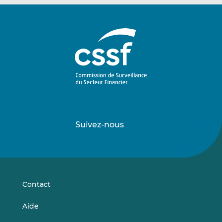
Suivez-nous
Suivez-
Suivez-
nous
nous
sur
sur
LinkedIn
Vimeo
Contact
Aide