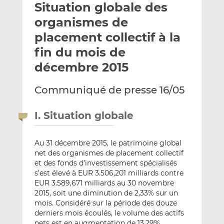
Situation globale des
y
a
a
e
g
g
organismes de
r
e
e
placement collectif à la
p
r
r
fin du mois de
a
s
s
r
u
u
décembre 2015
e
r
r
m
L
F
Communiqué de presse 16/05
a
i
a
i
n
c
I. Situation globale
l
k
e
e
b
Au 31 décembre 2015, le patrimoine global
d
o
net des organismes de placement collectif
I
o
et des fonds d’investissement spécialisés
n
k
s’est élevé à EUR 3.506,201 milliards contre
EUR 3.589,671 milliards au 30 novembre
2015, soit une diminution de 2,33% sur un
mois. Considéré sur la période des douze
derniers mois écoulés, le volume des actifs
nets est en augmentation de 13,29%.