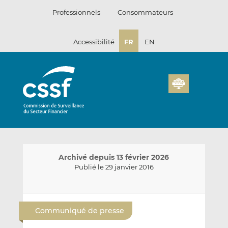
Passer
Professionnels
Consommateurs
au
contenu
Accessibilité
FR
EN
Archivé depuis 13 février 2026
Publié le 29 janvier 2016
E
P
P
n
a
a
Communiqué de presse
v
r
r
o
t
t