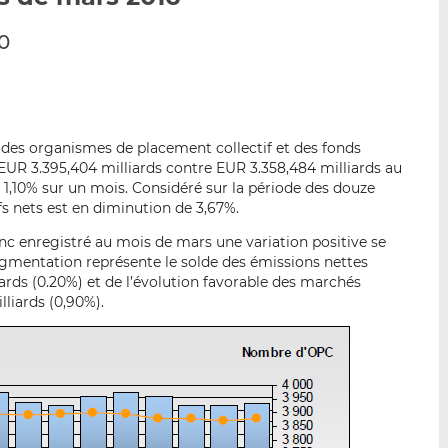
p
r
r
0
a
s
s
r
u
u
e
r
r
m
L
F
a
i
a
t des organismes de placement collectif et des fonds
i
n
c
à EUR 3.395,404 milliards contre EUR 3.358,484 milliards au
l
k
e
 1,10% sur un mois. Considéré sur la période des douze
e
b
fs nets est en diminution de 3,67%.
d
o
c enregistré au mois de mars une variation positive se
I
o
augmentation représente le solde des émissions nettes
n
k
ards (0.20%) et de l’évolution favorable des marchés
liards (0,90%).