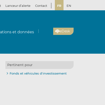
t
Lanceur d’alerte
Contact
FR
EN
eDesk
cations et données
Pertinent pour
Fonds et véhicules d'investissement