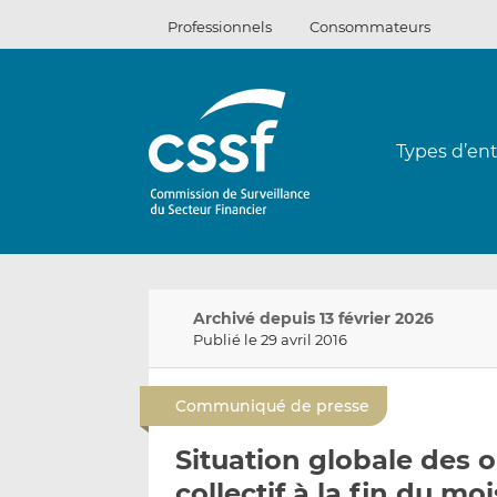
Passer
Professionnels
Consommateurs
au
contenu
Types d’ent
Archivé depuis 13 février 2026
Publié le 29 avril 2016
Communiqué de presse
Situation globale des
collectif à la fin du mo