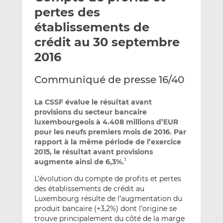
e
g
g
pertes des
r
e
e
établissements de
p
r
r
crédit au 30 septembre
a
s
s
r
u
u
2016
e
r
r
m
L
F
Communiqué de presse 16/40
a
i
a
i
n
c
La CSSF évalue le résultat avant
l
k
e
provisions du secteur bancaire
luxembourgeois à 4.408 millions d’EUR
e
b
pour les neufs premiers mois de 2016. Par
d
o
rapport à la même période de l’exercice
I
o
2015, le résultat avant provisions
n
k
augmente ainsi de 6,3%.
1
L’évolution du compte de profits et pertes
des établissements de crédit au
Luxembourg résulte de l’augmentation du
produit bancaire (+3,2%) dont l’origine se
trouve principalement du côté de la marge