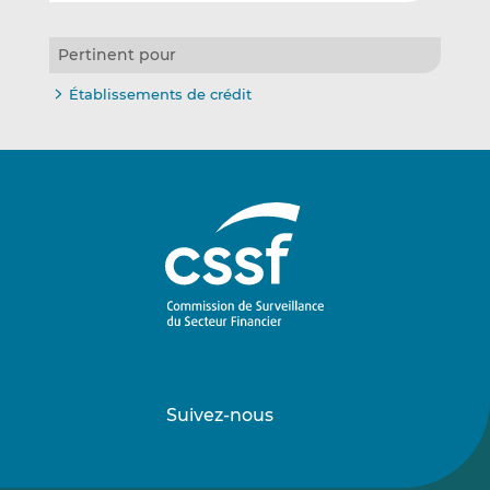
Pertinent pour
Établissements de crédit
Suivez-nous
Suivez-
Suivez-
nous
nous
sur
sur