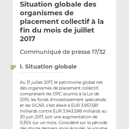
Situation globale des
y
a
a
e
g
g
organismes de
r
e
e
placement collectif à la
p
r
r
fin du mois de juillet
a
s
s
r
u
u
2017
e
r
r
m
L
F
Communiqué de presse 17/32
a
i
a
i
n
c
I. Situation globale
l
k
e
e
b
Au 31 juillet 2017, le patrimoine global net
d
o
des organismes de placement collectif,
I
o
comprenant les OPC soumis à la Loi de
n
k
2010, les fonds d’investissement spécialisés
et les SICAR, s’est élevé à EUR 3.957,581
milliards contre EUR 3.943,598 milliards au
30 juin 2017, soit une augmentation de
0,35% sur un mois. Considéré sur la période
des douze derniers mois écoulés, le volume