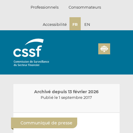
Passer
Professionnels
Consommateurs
au
contenu
Accessibilité
FR
EN
Archivé depuis 13 février 2026
Publié le 1 septembre 2017
E
P
P
n
a
a
Communiqué de presse
v
r
r
o
t
t