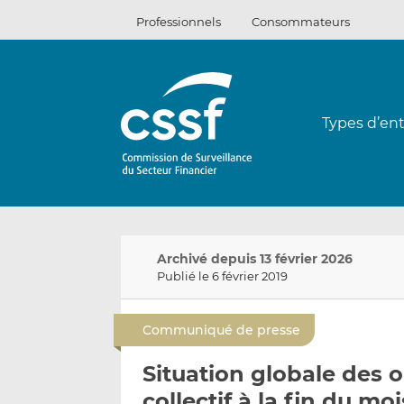
Passer
Professionnels
Consommateurs
au
contenu
Types d’ent
Archivé depuis 13 février 2026
Publié le 6 février 2019
Communiqué de presse
Situation globale des
collectif à la fin du m