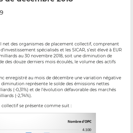
p
r
r
9
a
s
s
r
u
u
e
r
r
m
L
F
a
i
a
al net des organismes de placement collectif, comprenant
i
n
c
 d’investissement spécialisés et les SICAR, s’est élevé à EUR
l
k
e
 milliards au 30 novembre 2018, soit une diminution de
e
b
de des douze derniers mois écoulés, le volume des actifs
d
o
I
o
nc enregistré au mois de décembre une variation négative
n
k
te diminution représente le solde des émissions nettes
iards (-0,31%) et de l’évolution défavorable des marchés
liards (-2,74%).
collectif se présente comme suit :