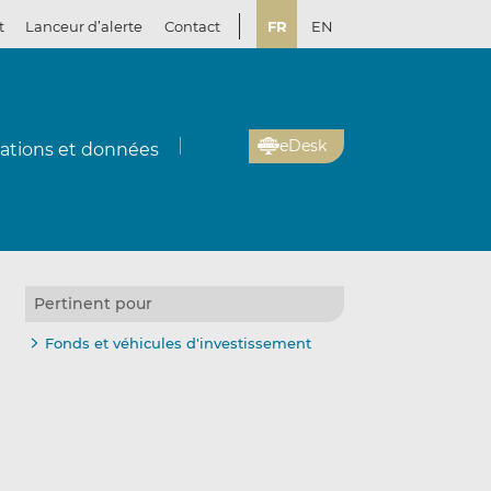
t
Lanceur d’alerte
Contact
FR
EN
eDesk
cations et données
Pertinent pour
Fonds et véhicules d'investissement