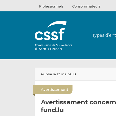
Passer
Professionnels
Consommateurs
au
contenu
Types d’ent
Publié le 17 mai 2019
Avertissement
Avertissement concerna
fund.lu