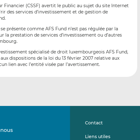
p
r
r
Financier (CSSF) avertit le public au sujet du site Internet
a
s
s
rir des services d’investissement et de gestion de
r
u
u
nd.
e
r
r
ui se présente comme AFS Fund n’est pas régulée par la
m
L
F
 la prestation de services d’investissement ou d’autres
a
i
a
embourg.
i
n
c
investissement spécialisé de droit luxembourgeois AFS Fund,
l
k
e
 dispositions de la loi du 13 février 2007 relative aux
e
b
un lien avec l’entité visée par l’avertissement.
d
o
I
o
n
k
Contact
-nous
Suivez-
Suivez-
Liens utiles