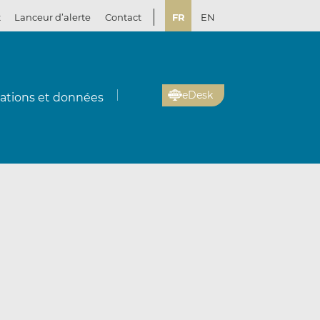
t
Lanceur d’alerte
Contact
FR
EN
eDesk
cations et données