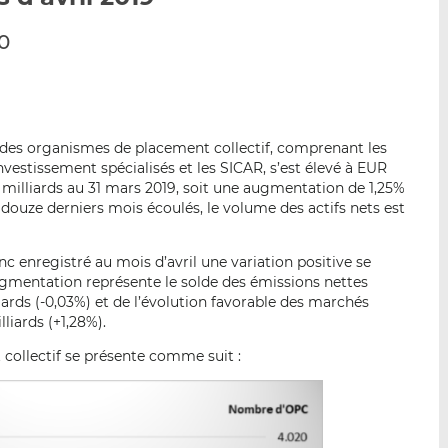
p
r
r
0
a
s
s
r
u
u
e
r
r
m
L
F
a
i
a
t des organismes de placement collectif, comprenant les
i
n
c
nvestissement spécialisés et les SICAR, s’est élevé à EUR
l
k
e
 milliards au 31 mars 2019, soit une augmentation de 1,25%
e
b
 douze derniers mois écoulés, le volume des actifs nets est
d
o
I
o
 enregistré au mois d’avril une variation positive se
n
k
augmentation représente le solde des émissions nettes
ards (-0,03%) et de l’évolution favorable des marchés
liards (+1,28%).
collectif se présente comme suit :