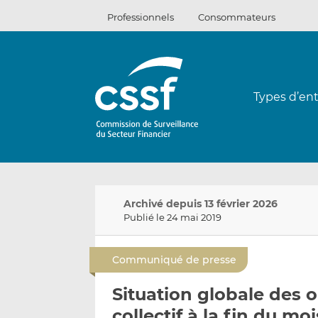
Passer
Professionnels
Consommateurs
au
contenu
Types d’ent
Archivé depuis 13 février 2026
Publié le 24 mai 2019
Communiqué de presse
Situation globale des
collectif à la fin du moi