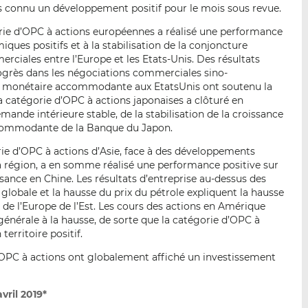
s connu un développement positif pour le mois sous revue.
rie d’OPC à actions européennes a réalisé une performance
ques positifs et à la stabilisation de la conjoncture
rciales entre l’Europe et les Etats-Unis. Des résultats
rogrès dans les négociations commerciales sino-
que monétaire accommodante aux EtatsUnis ont soutenu la
a catégorie d’OPC à actions japonaises a clôturé en
emande intérieure stable, de la stabilisation de la croissance
ccommodante de la Banque du Japon.
ie d’OPC à actions d’Asie, face à des développements
la région, a en somme réalisé une performance positive sur
issance en Chine. Les résultats d’entreprise au-dessus des
e globale et la hausse du prix du pétrole expliquent la hausse
 de l’Europe de l’Est. Les cours des actions en Amérique
générale à la hausse, de sorte que la catégorie d’OPC à
erritoire positif.
d’OPC à actions ont globalement affiché un investissement
vril 2019*