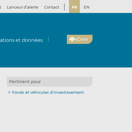
t
Lanceur d’alerte
Contact
FR
EN
eDesk
cations et données
Pertinent pour
Fonds et véhicules d'investissement