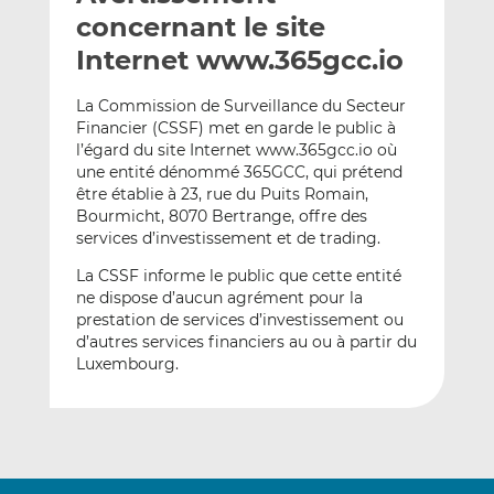
e
g
g
concernant le site
r
e
e
Internet www.365gcc.io
p
r
r
a
s
s
La Commission de Surveillance du Secteur
r
u
u
Financier (CSSF) met en garde le public à
e
r
r
l’égard du site Internet www.365gcc.io où
m
L
F
une entité dénommé 365GCC, qui prétend
être établie à 23, rue du Puits Romain,
a
i
a
Bourmicht, 8070 Bertrange, offre des
i
n
c
services d’investissement et de trading.
l
k
e
e
b
La CSSF informe le public que cette entité
d
o
ne dispose d’aucun agrément pour la
prestation de services d’investissement ou
I
o
d’autres services financiers au ou à partir du
n
k
Luxembourg.