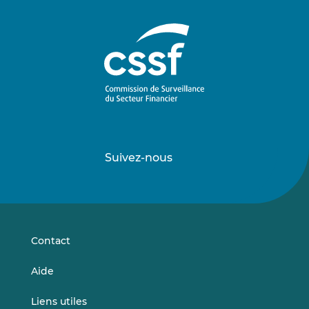
Suivez-nous
Suivez-
Suivez-
nous
nous
sur
sur
LinkedIn
Vimeo
Contact
Aide
Liens utiles