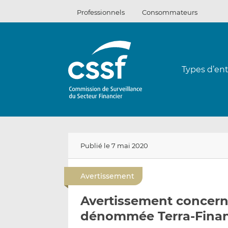
Passer
Professionnels
Consommateurs
au
contenu
Types d’ent
Publié le 7 mai 2020
Avertissement
Avertissement concerna
dénommée Terra-Fina