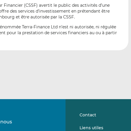
p
r
r
Financier (CSSF) avertit le public des activités d’une
a
s
s
fre des services d’investissement en prétendant être
r
u
u
embourg et être autorisée par la CSSF.
e
r
r
dénommée Terra-Finance Ltd n’est ni autorisée, ni régulée
m
L
F
t pour la prestation de services financiers au ou à partir
a
i
a
i
n
c
l
k
e
e
b
d
o
I
o
n
k
Contact
-nous
Suivez-
Suivez-
Liens utiles