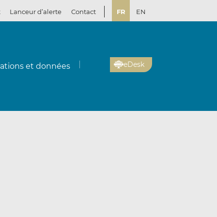
t
Lanceur d’alerte
Contact
FR
EN
eDesk
cations et données