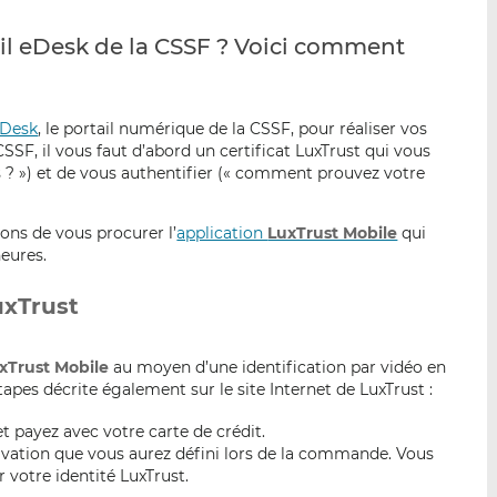
p
r
r
il eDesk de la CSSF ? Voici comment
a
s
s
r
u
u
e
r
r
m
L
F
eDesk
, le portail numérique de la CSSF, pour réaliser vos
a
i
a
SF, il vous faut d’abord un certificat LuxTrust qui vous
s ? ») et de vous authentifier (« comment prouvez votre
i
n
c
l
k
e
e
b
ns de vous procurer l’
application
LuxTrust Mobile
qui
d
o
eures.
I
o
n
k
uxTrust
xTrust Mobile
au moyen d’une identification par vidéo en
apes décrite également sur le site Internet de LuxTrust :
t payez avec votre carte de crédit.
ivation que vous aurez défini lors de la commande. Vous
 votre identité LuxTrust.