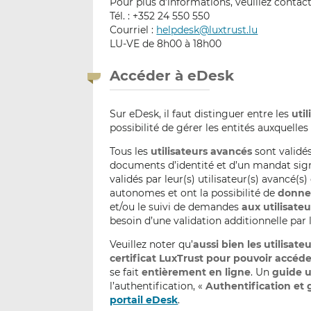
Pour plus d’informations, veuillez contact
Tél. : +352 24 550 550
Courriel :
helpdesk@luxtrust.lu
LU-VE de 8h00 à 18h00
Accéder à eDesk
Sur eDesk, il faut distinguer entre les
util
possibilité de gérer les entités auxquelles i
Tous les
utilisateurs avancés
sont validés
documents d’identité et d’un mandat signé,
validés par leur(s) utilisateur(s) avancé(
autonomes et ont la possibilité de
donner
et/ou le suivi de demandes
aux utilisate
besoin d’une validation additionnelle par 
Veuillez noter qu’
aussi bien les utilisat
certificat LuxTrust pour pouvoir accéde
se fait
entièrement en ligne
. Un
guide u
l’authentification, «
Authentification et 
portail eDesk
.