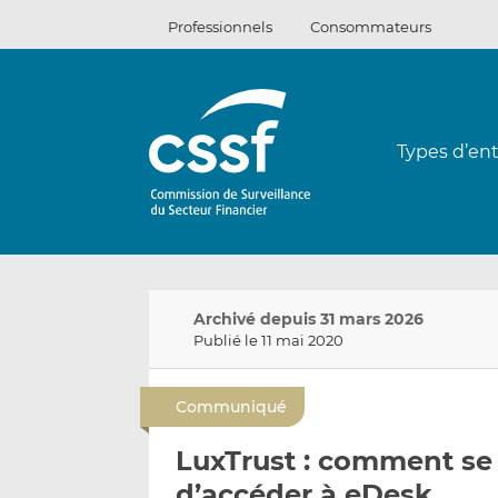
Passer
Professionnels
Consommateurs
au
contenu
Types d’ent
Archivé depuis 31 mars 2026
Publié le 11 mai 2020
Communiqué
LuxTrust : comment se 
d’accéder à eDesk