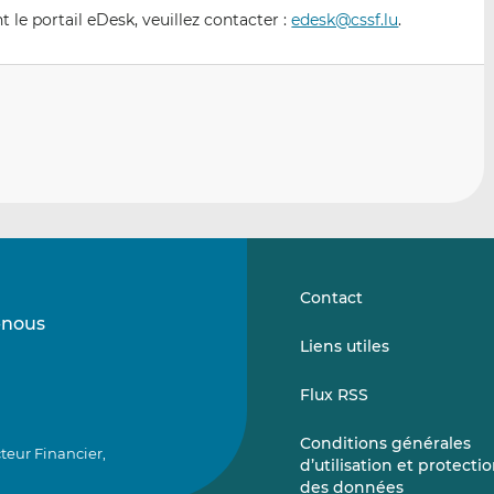
le portail eDesk, veuillez contacter :
edesk@cssf.lu
.
Contact
-nous
Suivez-
Suivez-
Liens utiles
nous
nous
sur
sur
Flux RSS
LinkedIn
Vimeo
Conditions générales
teur Financier,
d’utilisation et protecti
des données