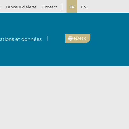
t
Lanceur d’alerte
Contact
FR
EN
eDesk
cations et données