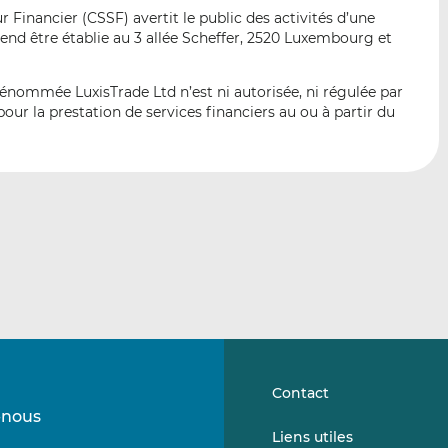
p
r
r
Financier (CSSF) avertit le public des activités d’une
a
s
s
nd être établie au 3 allée Scheffer, 2520 Luxembourg et
r
u
u
e
r
r
dénommée LuxisTrade Ltd n’est ni autorisée, ni régulée par
m
L
F
ur la prestation de services financiers au ou à partir du
a
i
a
i
n
c
l
k
e
e
b
d
o
I
o
n
k
Contact
-nous
Suivez-
Suivez-
Liens utiles