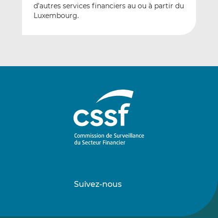
d’autres services financiers au ou à partir du
Luxembourg.
Suivez-nous
Suivez-
Suivez-
nous
nous
sur
sur