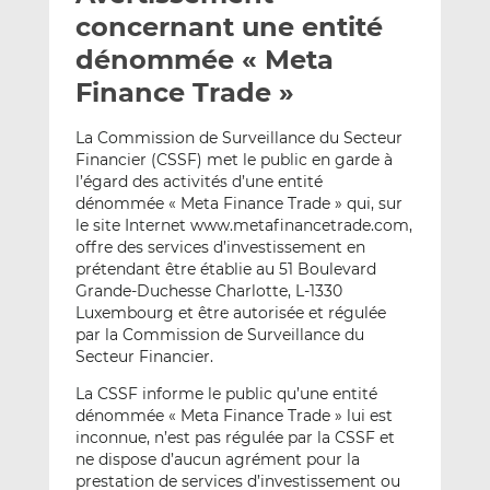
e
g
g
concernant une entité
r
e
e
dénommée « Meta
p
r
r
Finance Trade »
a
s
s
r
u
u
La Commission de Surveillance du Secteur
e
r
r
Financier (CSSF) met le public en garde à
m
L
F
l’égard des activités d’une entité
a
i
a
dénommée « Meta Finance Trade » qui, sur
i
n
c
le site Internet www.metafinancetrade.com,
l
k
e
offre des services d’investissement en
e
b
prétendant être établie au 51 Boulevard
Grande-Duchesse Charlotte, L-1330
d
o
Luxembourg et être autorisée et régulée
I
o
par la Commission de Surveillance du
n
k
Secteur Financier.
La CSSF informe le public qu’une entité
dénommée « Meta Finance Trade » lui est
inconnue, n’est pas régulée par la CSSF et
ne dispose d’aucun agrément pour la
prestation de services d’investissement ou