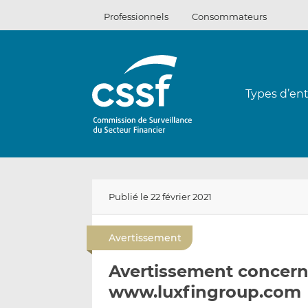
Passer
Professionnels
Consommateurs
au
contenu
Types d’ent
Publié le 22 février 2021
Avertissement
Avertissement concerna
www.luxfingroup.com