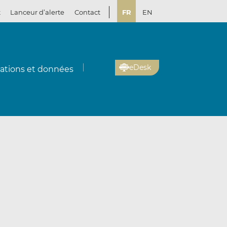
t
Lanceur d’alerte
Contact
FR
EN
eDesk
cations et données