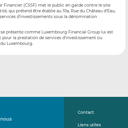
p
r
r
 Financier (CSSF) met le public en garde contre le site
a
s
s
té, qui prétend être établie au 10a, Rue du Château d’Eau,
r
u
u
services d’investissements sous la dénomination
e
r
r
m
L
F
ui se présente comme Luxembourg Financial Group lui est
a
i
a
pour la prestation de services d’investissement ou
i
n
c
ir du Luxembourg.
l
k
e
e
b
d
o
I
o
n
k
Contact
-nous
Suivez-
Suivez-
Liens utiles