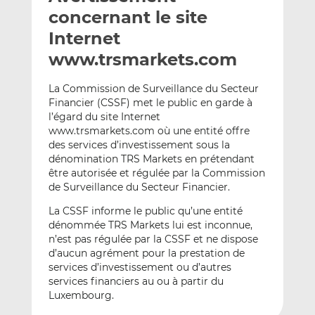
e
g
g
concernant le site
r
e
e
Internet
p
r
r
www.trsmarkets.com
a
s
s
r
u
u
La Commission de Surveillance du Secteur
e
r
r
Financier (CSSF) met le public en garde à
m
L
F
l’égard du site Internet
a
i
a
www.trsmarkets.com où une entité offre
i
n
c
des services d’investissement sous la
l
k
e
dénomination TRS Markets en prétendant
e
b
être autorisée et régulée par la Commission
de Surveillance du Secteur Financier.
d
o
I
o
La CSSF informe le public qu’une entité
n
k
dénommée TRS Markets lui est inconnue,
n’est pas régulée par la CSSF et ne dispose
d’aucun agrément pour la prestation de
services d’investissement ou d’autres
services financiers au ou à partir du
Luxembourg.