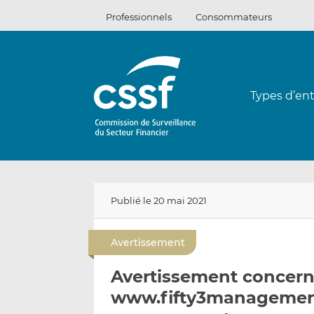
Passer
Professionnels
Consommateurs
au
contenu
Types d’ent
Publié le 20 mai 2021
Avertissement
Avertissement concerna
www.fifty3managemen