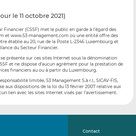
p
r
r
a
s
s
jour le 11 octobre 2021)
r
u
u
e
r
r
 Financier (CSSF) met le public en garde à l’égard des
m
L
F
om et www.53-management.com où une entité offre des
a
i
a
être établie au 20, rue de la Poste L-2346 Luxembourg et
i
n
c
llance du Secteur Financier.
l
k
e
i se présente sur ces sites Internet sous la dénomination
e
b
SSF et ne dispose d’aucun agrément pour la prestation de
d
o
vices financiers au ou à partir du Luxembourg.
I
o
n
k
responsabilité limitée, 53 Management S.à r.l., SICAV-FIS,
ux dispositions de la loi du 13 février 2007 relative aux
un lien avec les sites Internet visés par l’avertissement.
Contact