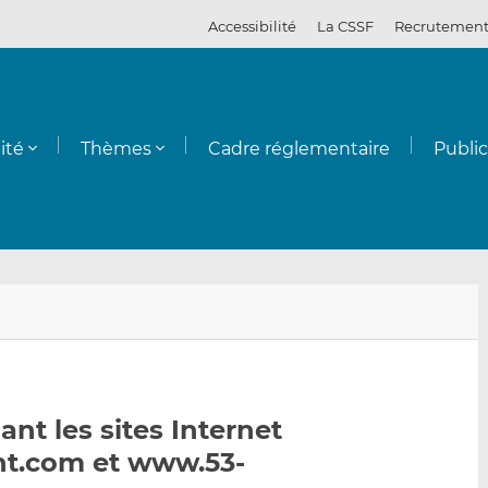
Accessibilité
La CSSF
Recrutemen
ité
Thèmes
Cadre réglementaire
Publi
E
P
P
n
a
a
v
r
r
o
t
t
y
a
a
nt les sites Internet
e
g
g
t.com et www.53-
r
e
e