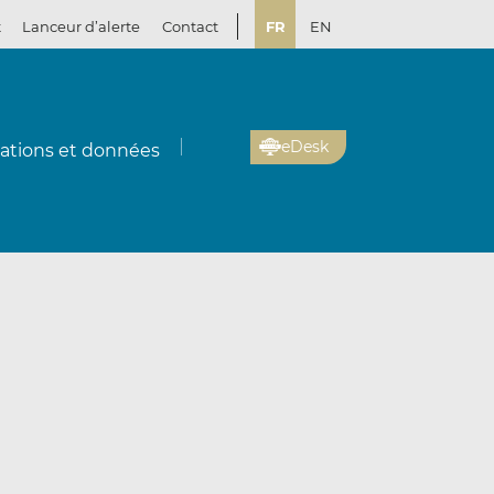
t
Lanceur d’alerte
Contact
FR
EN
eDesk
cations et données