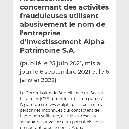
e
g
g
concernant des activités
r
e
e
frauduleuses utilisant
p
r
r
abusivement le nom de
a
s
s
r
u
u
l’entreprise
e
r
r
d’investissement Alpha
m
L
F
Patrimoine S.A.
a
i
a
i
n
c
(publié le 25 juin 2021, mis à
l
k
e
e
b
jour le 6 septembre 2021 et le 6
d
o
janvier 2022)
I
o
n
k
La Commission de Surveillance du Secteur
Financier (CSSF) met le public en garde à
l’égard du site www.alphapat-s.com et de
personnes inconnues qui contactent de
façon non sollicitée, ou via les réseaux
sociaux, des investisseurs potentiels en se
présentant sous le nom « Alpha