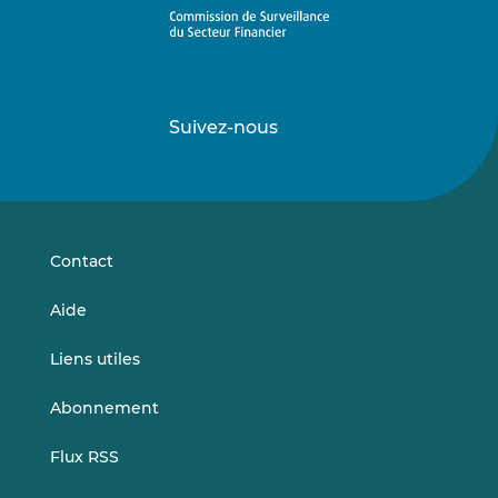
Suivez-nous
Suivez-
Suivez-
nous
nous
sur
sur
LinkedIn
Vimeo
Contact
Aide
Liens utiles
Abonnement
Flux RSS