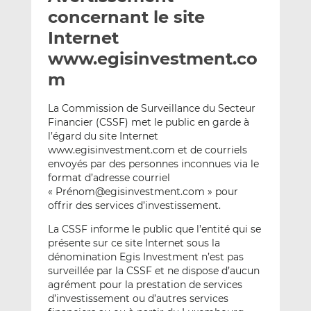
e
g
g
concernant le site
r
e
e
Internet
p
r
r
www.egisinvestment.co
a
s
s
r
u
u
m
e
r
r
m
L
F
La Commission de Surveillance du Secteur
Financier (CSSF) met le public en garde à
a
i
a
l’égard du site Internet
i
n
c
www.egisinvestment.com et de courriels
l
k
e
envoyés par des personnes inconnues via le
e
b
format d’adresse courriel
d
o
« Prénom@egisinvestment.com » pour
I
o
offrir des services d’investissement.
n
k
La CSSF informe le public que l’entité qui se
présente sur ce site Internet sous la
dénomination Egis Investment n’est pas
surveillée par la CSSF et ne dispose d’aucun
agrément pour la prestation de services
d’investissement ou d’autres services