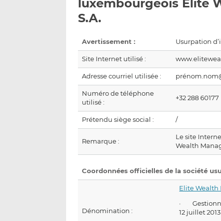
luxembourgeois Elite
S.A.
Avertissement :
Usurpation d’id
Site Internet utilisé :
www.elitewe
Adresse courriel utilisée :
prénom.nom@
Numéro de téléphone
+32 288 60177
utilisé :
Prétendu siège social :
/
Le site Intern
Remarque :
Wealth Manag
Coordonnées officielles de la société us
Elite Wealth
· Gestionnai
Dénomination :
12 juillet 2013