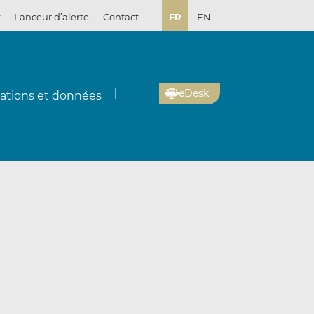
t
Lanceur d’alerte
Contact
FR
EN
eDesk
cations et données