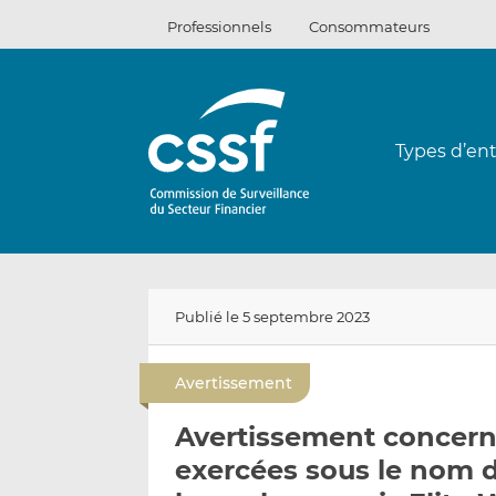
Passer
Professionnels
Consommateurs
au
contenu
Types d’ent
Publié le 5 septembre 2023
Avertissement
Avertissement concerna
exercées sous le nom de