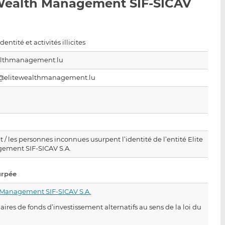
 Wealth Management SIF-SICAV
p
r
r
a
s
s
r
u
u
e
r
r
entité et activités illicites
m
L
F
althmanagement.lu
a
i
a
i
n
c
elitewealthmanagement.lu
l
k
e
e
b
d
o
I
o
n
k
et / les personnes inconnues usurpent l’identité de l’entité Elite
ement SIF-SICAV S.A.
urpée
 Management SIF-SICAV S.A.
res de fonds d’investissement alternatifs au sens de la loi du