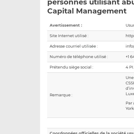
personnes utilisant ab
Capital Management
Avertissement :
Usur
Site Internet utilisé :
http
Adresse courriel utilisée :
inf
Numéro de téléphone utilisé :
+1 
Prétendu siège social :
4 P
Une 
CSSF
d’in
Lux
Remarque :
Par 
Yor
Coordonnées officielles de la société us