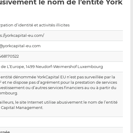
usivement le nom de l’entité York
p
r
r
a
s
s
r
u
u
e
r
r
pation d’identité et activités illicites
m
L
F
s://yorkcapital-eu.com/
a
i
a
i
n
c
o@yorkcapital-eu.com
l
k
e
6468170522
e
b
d
o
I. de L’Europe, 1499 Neudorf-Weimershof Luxembourg
I
o
entité dénommée YorkCapital EU n’est pas surveillée par la
n
k
 et ne dispose pas d’agrément pour la prestation de services
vestissement ou d’autres services financiers au ou à partir du
embourg.
ailleurs, le site Internet utilise abusivement le nom de l’entité
k Capital Management.
urpée