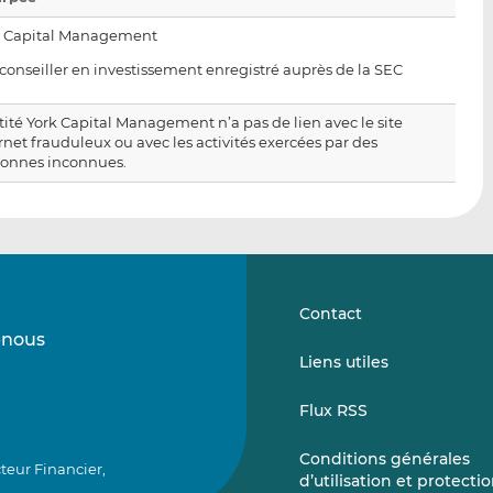
k Capital Management
nseiller en investissement enregistré auprès de la SEC
tité York Capital Management n’a pas de lien avec le site
rnet frauduleux ou avec les activités exercées par des
sonnes inconnues.
Contact
-nous
Suivez-
Suivez-
Liens utiles
nous
nous
sur
sur
Flux RSS
LinkedIn
Vimeo
Conditions générales
teur Financier,
d’utilisation et protecti