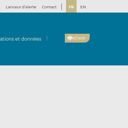
t
Lanceur d’alerte
Contact
FR
EN
eDesk
cations et données