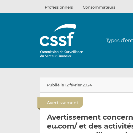
Passer
Professionnels
Consommateurs
au
contenu
Types d’ent
Publié le 12 février 2024
Avertissement
Avertissement concernan
eu.com/ et des activit