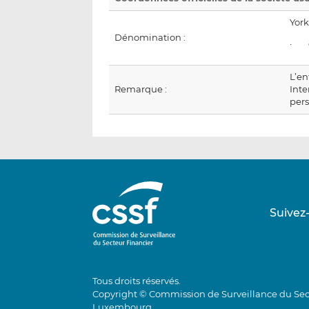
Yor
Dénomination :
· co
L’en
Remarque :
Inte
per
Suivez
Tous droits réservés.
Copyright © Commission de Surveillance du Sec
Luxembourg