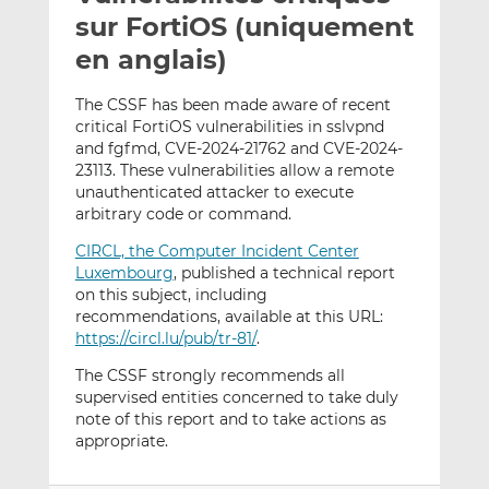
e
g
g
sur FortiOS (uniquement
r
e
e
en anglais)
p
r
r
a
s
s
The CSSF has been made aware of recent
r
u
u
critical FortiOS vulnerabilities in sslvpnd
e
r
r
and fgfmd, CVE-2024-21762 and CVE-2024-
m
L
F
23113. These vulnerabilities allow a remote
unauthenticated attacker to execute
a
i
a
arbitrary code or command.
i
n
c
l
k
e
CIRCL, the Computer Incident Center
e
b
Luxembourg
, published a technical report
d
o
on this subject, including
recommendations, available at this URL:
I
o
https://circl.lu/pub/tr-81/
.
n
k
The CSSF strongly recommends all
supervised entities concerned to take duly
note of this report and to take actions as
appropriate.