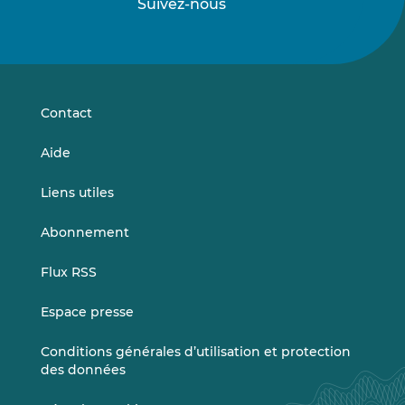
Suivez-nous
Suivez-
Suivez-
nous
nous
sur
sur
LinkedIn
Vimeo
Contact
Aide
Liens utiles
Abonnement
Flux RSS
Espace presse
Conditions générales d’utilisation et protection
des données