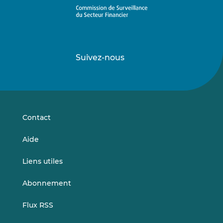
Suivez-nous
Suivez-
Suivez-
nous
nous
sur
sur
LinkedIn
Vimeo
Contact
Aide
Liens utiles
Abonnement
Flux RSS