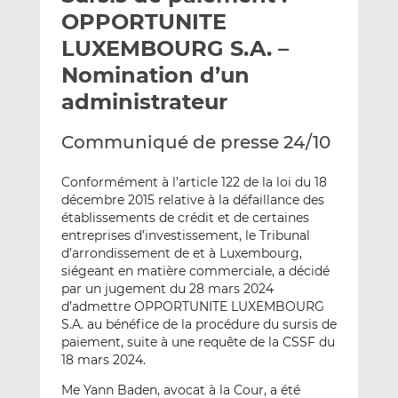
e
g
g
OPPORTUNITE
r
e
e
LUXEMBOURG S.A. –
p
r
r
Nomination d’un
a
s
s
r
u
u
administrateur
e
r
r
m
L
F
Communiqué de presse 24/10
a
i
a
i
n
c
Conformément à l’article 122 de la loi du 18
l
k
e
décembre 2015 relative à la défaillance des
établissements de crédit et de certaines
e
b
entreprises d’investissement, le Tribunal
d
o
d’arrondissement de et à Luxembourg,
I
o
siégeant en matière commerciale, a décidé
n
k
par un jugement du 28 mars 2024
d’admettre OPPORTUNITE LUXEMBOURG
S.A. au bénéfice de la procédure du sursis de
paiement, suite à une requête de la CSSF du
18 mars 2024.
Me Yann Baden, avocat à la Cour, a été