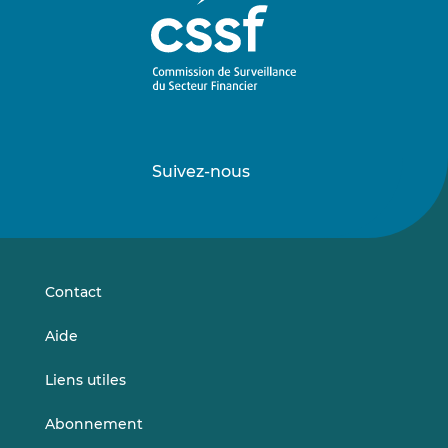
Suivez-nous
Suivez-
Suivez-
nous
nous
sur
sur
LinkedIn
Vimeo
Contact
Aide
Liens utiles
Abonnement