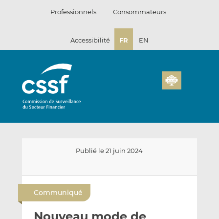
Passer
Professionnels
Consommateurs
au
contenu
Accessibilité
FR
EN
Publié le 21 juin 2024
E
P
P
n
a
a
Communiqué
v
r
r
o
t
t
Nouveau mode de
y
a
a