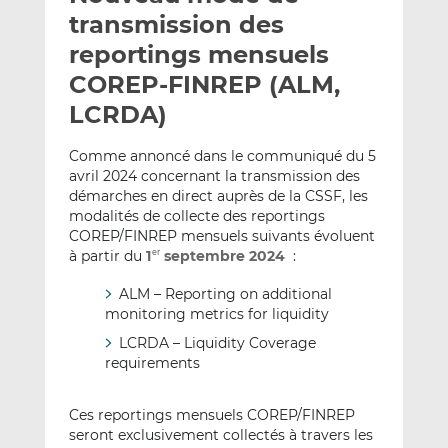
e
g
g
transmission des
r
e
e
reportings mensuels
p
r
r
COREP-FINREP (ALM,
a
s
s
r
u
u
LCRDA)
e
r
r
m
L
F
Comme annoncé dans le communiqué du 5
avril 2024 concernant la transmission des
a
i
a
démarches en direct auprès de la CSSF, les
i
n
c
modalités de collecte des reportings
l
k
e
COREP/FINREP mensuels suivants évoluent
e
b
à partir du
1
septembre 2024
:
er
d
o
I
o
ALM – Reporting on additional
n
k
monitoring metrics for liquidity
LCRDA – Liquidity Coverage
requirements
Ces reportings mensuels COREP/FINREP
seront exclusivement collectés à travers les